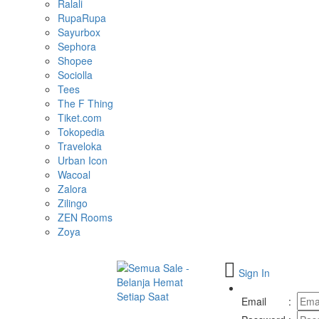
Ralali
RupaRupa
Sayurbox
Sephora
Shopee
Sociolla
Tees
The F Thing
Tiket.com
Tokopedia
Traveloka
Urban Icon
Wacoal
Zalora
Zilingo
ZEN Rooms
Zoya
Sign In
Toggle
navigation
Email
: