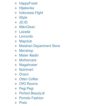
HappyFresh
Hijabenka
Indonesia Flight
iStyle
JD.ID
KliknClean
Lazada
Lemonilo
Mapclub
Matahari Department Store
Menshop
Mister Aladin
Mothercare
Niagahoster
Nutrimart
Orami
Otten Coffee
OYO Rooms
Pegi Pegi
Perfect Beauty.id
Pomelo Fashion
Prelo