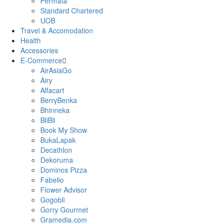
Permata
Standard Chartered
UOB
Travel & Accomodation
Health
Accessories
E-Commerce
AirAsiaGo
Airy
Alfacart
BerryBenka
Bhinneka
BliBli
Book My Show
BukaLapak
Decathlon
Dekoruma
Dominos Pizza
Fabelio
Flower Advisor
Gogobli
Gorry Gourmet
Gramedia.com