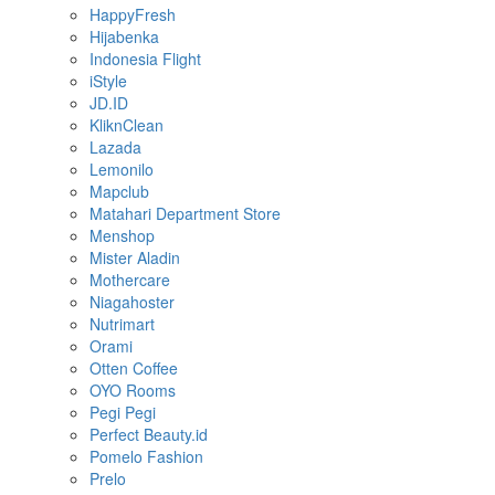
HappyFresh
Hijabenka
Indonesia Flight
iStyle
JD.ID
KliknClean
Lazada
Lemonilo
Mapclub
Matahari Department Store
Menshop
Mister Aladin
Mothercare
Niagahoster
Nutrimart
Orami
Otten Coffee
OYO Rooms
Pegi Pegi
Perfect Beauty.id
Pomelo Fashion
Prelo