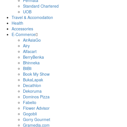
Permata
Standard Chartered
UOB
Travel & Accomodation
Health
Accessories
E-Commerce
AirAsiaGo
Airy
Alfacart
BerryBenka
Bhinneka
BliBli
Book My Show
BukaLapak
Decathlon
Dekoruma
Dominos Pizza
Fabelio
Flower Advisor
Gogobli
Gorry Gourmet
Gramedia.com