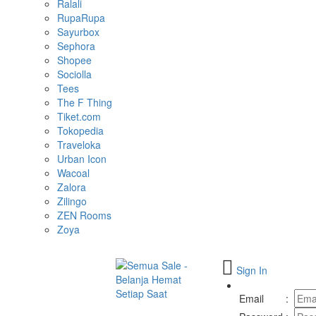
Ralali
RupaRupa
Sayurbox
Sephora
Shopee
Sociolla
Tees
The F Thing
Tiket.com
Tokopedia
Traveloka
Urban Icon
Wacoal
Zalora
Zilingo
ZEN Rooms
Zoya
Sign In
Toggle
navigation
Email
: