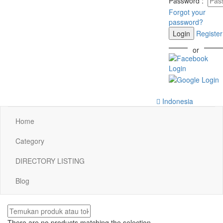
Password
:
Forgot your
password?
Login
Register
or
Indonesia
Home
Category
DIRECTORY LISTING
Blog
There are no products matching the selection.