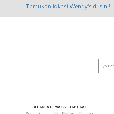
Temukan lokasi Wendy's di sini!
BELANJA HEMAT SETIAP SAAT
Semua.Sale adalah Platform Direktori