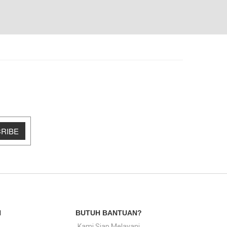
RIBE
N
BUTUH BANTUAN?
Kami Siap Melayani