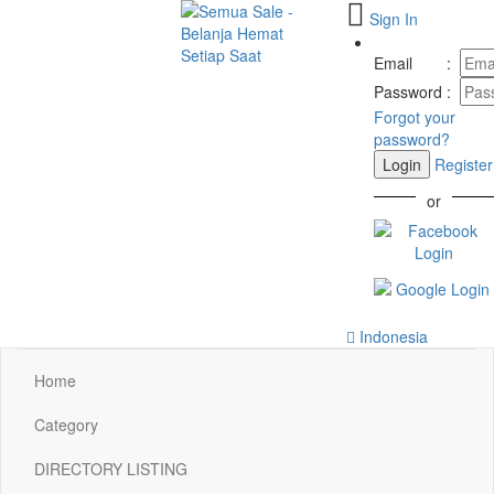
Sign In
Toggle
navigation
Email
:
Password
:
Forgot your
password?
Login
Register
or
Indonesia
Home
Category
DIRECTORY LISTING