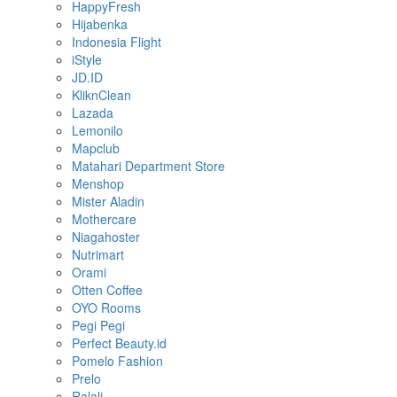
HappyFresh
Hijabenka
Indonesia Flight
iStyle
JD.ID
KliknClean
Lazada
Lemonilo
Mapclub
Matahari Department Store
Menshop
Mister Aladin
Mothercare
Niagahoster
Nutrimart
Orami
Otten Coffee
OYO Rooms
Pegi Pegi
Perfect Beauty.id
Pomelo Fashion
Prelo
Ralali