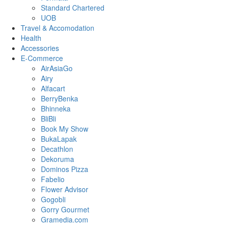
Standard Chartered
UOB
Travel & Accomodation
Health
Accessories
E-Commerce
AirAsiaGo
Airy
Alfacart
BerryBenka
Bhinneka
BliBli
Book My Show
BukaLapak
Decathlon
Dekoruma
Dominos Pizza
Fabelio
Flower Advisor
Gogobli
Gorry Gourmet
Gramedia.com