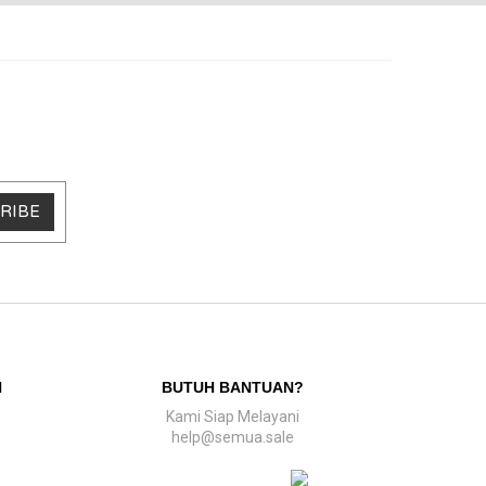
RIBE
N
BUTUH BANTUAN?
Kami Siap Melayani
help@semua.sale