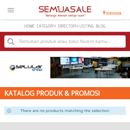
Toggle
Indonesia
navigation
HOME
CATEGORY
DIRECTORY LISTING
BLOG
KATALOG PRODUK & PROMOSI
There are no products matching the selection.