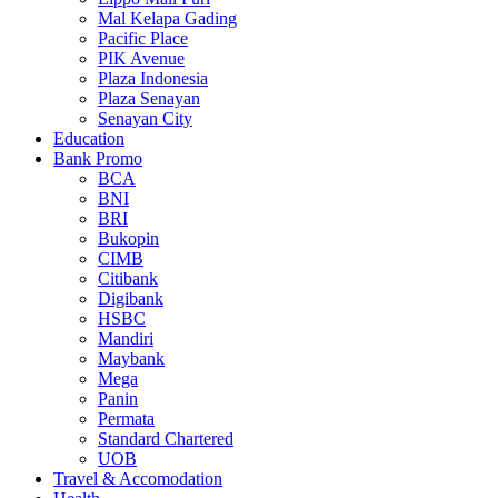
Mal Kelapa Gading
Pacific Place
PIK Avenue
Plaza Indonesia
Plaza Senayan
Senayan City
Education
Bank Promo
BCA
BNI
BRI
Bukopin
CIMB
Citibank
Digibank
HSBC
Mandiri
Maybank
Mega
Panin
Permata
Standard Chartered
UOB
Travel & Accomodation