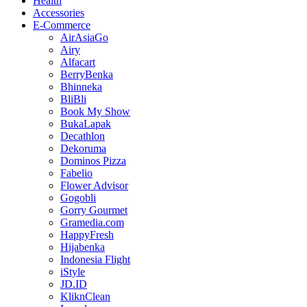
Health
Accessories
E-Commerce
AirAsiaGo
Airy
Alfacart
BerryBenka
Bhinneka
BliBli
Book My Show
BukaLapak
Decathlon
Dekoruma
Dominos Pizza
Fabelio
Flower Advisor
Gogobli
Gorry Gourmet
Gramedia.com
HappyFresh
Hijabenka
Indonesia Flight
iStyle
JD.ID
KliknClean