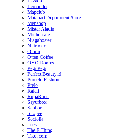
Lazada
Lemonilo
Mapclub
Matahari Department Store
Menshop
Mister Aladin
Mothercare
Niagahoster
Nutrimart
Orami
Otten Coffee
OYO Rooms
Pegi Pegi
Perfect Beauty.id
Pomelo Fashion
Prelo
Ralali
RupaRupa
Sayurbox
Sephora
Shopee
Sociolla
Tees
The F Thing
Tiket.com