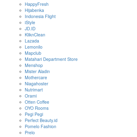
HappyFresh
Hijabenka
Indonesia Flight
iStyle
JD.ID
KliknClean
Lazada
Lemonilo
Mapclub
Matahari Department Store
Menshop
Mister Aladin
Mothercare
Niagahoster
Nutrimart
Orami
Otten Coffee
OYO Rooms
Pegi Pegi
Perfect Beauty.id
Pomelo Fashion
Prelo