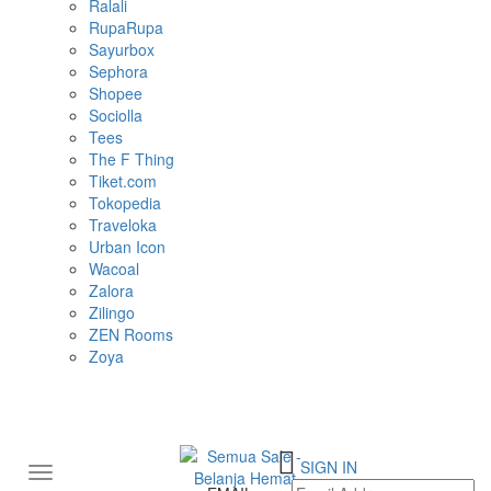
Ralali
RupaRupa
Sayurbox
Sephora
Shopee
Sociolla
Tees
The F Thing
Tiket.com
Tokopedia
Traveloka
Urban Icon
Wacoal
Zalora
Zilingo
ZEN Rooms
Zoya
SIGN IN
Toggle