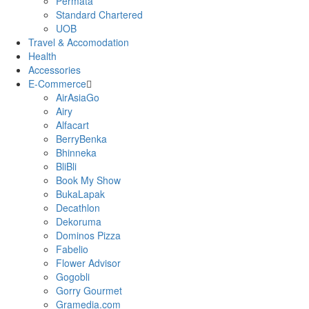
Permata
Standard Chartered
UOB
Travel & Accomodation
Health
Accessories
E-Commerce
AirAsiaGo
Airy
Alfacart
BerryBenka
Bhinneka
BliBli
Book My Show
BukaLapak
Decathlon
Dekoruma
Dominos Pizza
Fabelio
Flower Advisor
Gogobli
Gorry Gourmet
Gramedia.com