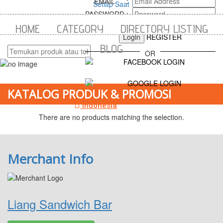
EMAIL
:
navigation
PASSWORD
:
FORGOT YOUR PASSWORD?
HOME
CATEGORY
DIRECTORY LISTING
Login
REGISTER
BLOG
OR
KATALOG PRODUK & PROMOSI
Indonesia
There are no products matching the selection.
Merchant Info
Liang Sandwich Bar