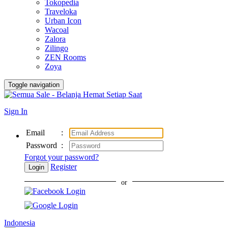
Tokopedia
Traveloka
Urban Icon
Wacoal
Zalora
Zilingo
ZEN Rooms
Zoya
Toggle navigation
Sign In
Email
:
Password
:
Forgot your password?
Register
Login
or
Indonesia