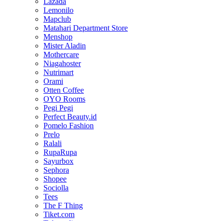
Lazada
Lemonilo
Mapclub
Matahari Department Store
Menshop
Mister Aladin
Mothercare
Niagahoster
Nutrimart
Orami
Otten Coffee
OYO Rooms
Pegi Pegi
Perfect Beauty.id
Pomelo Fashion
Prelo
Ralali
RupaRupa
Sayurbox
Sephora
Shopee
Sociolla
Tees
The F Thing
Tiket.com