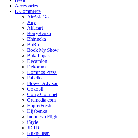
Health
Accessories
E-Commerce
AirAsiaGo
Airy
Alfacart
BerryBenka
Bhinneka
BliBli
Book My Show
BukaLapak
Decathlon
Dekoruma
Dominos Pizza
Fabelio
Flower Advisor
Gogobli
Gorry Gourmet
Gramedia.com
HappyFresh
Hijabenka
Indonesia Flight
iStyle
JD.ID
KliknClean