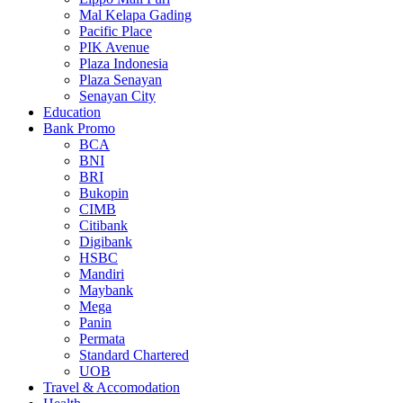
Mal Kelapa Gading
Pacific Place
PIK Avenue
Plaza Indonesia
Plaza Senayan
Senayan City
Education
Bank Promo
BCA
BNI
BRI
Bukopin
CIMB
Citibank
Digibank
HSBC
Mandiri
Maybank
Mega
Panin
Permata
Standard Chartered
UOB
Travel & Accomodation