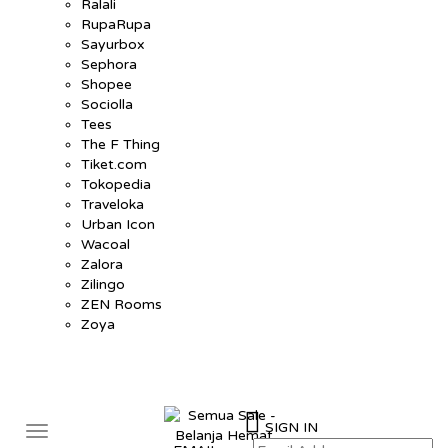
Ralali
RupaRupa
Sayurbox
Sephora
Shopee
Sociolla
Tees
The F Thing
Tiket.com
Tokopedia
Traveloka
Urban Icon
Wacoal
Zalora
Zilingo
ZEN Rooms
Zoya
SIGN IN
Toggle