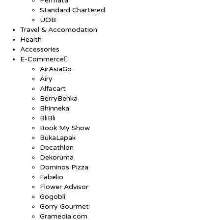
Permata
Standard Chartered
UOB
Travel & Accomodation
Health
Accessories
E-Commerce
AirAsiaGo
Airy
Alfacart
BerryBenka
Bhinneka
BliBli
Book My Show
BukaLapak
Decathlon
Dekoruma
Dominos Pizza
Fabelio
Flower Advisor
Gogobli
Gorry Gourmet
Gramedia.com