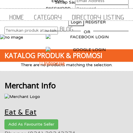
EMAIL
:
navigation
PASSWORD
:
HOME
CATEGORY
DIRECTORY LISTING
FORGOT YOUR PASSWORD?
Login
REGISTER
BLOG
OR
KATALOG PRODUK & PROMOSI
Indonesia
There are no products matching the selection.
Merchant Info
Eat & Eat
Add As Favourite Seller