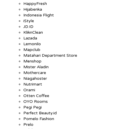
HappyFresh
Hijabenka
Indonesia Flight
iStyle
JD.ID
KliknClean
Lazada
Lemonilo
Mapclub
Matahari Department Store
Menshop
Mister Aladin
Mothercare
Niagahoster
Nutrimart
Orami
Otten Coffee
OYO Rooms
Pegi Pegi
Perfect Beauty.id
Pomelo Fashion
Prelo