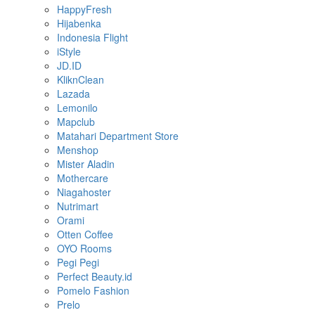
HappyFresh
Hijabenka
Indonesia Flight
iStyle
JD.ID
KliknClean
Lazada
Lemonilo
Mapclub
Matahari Department Store
Menshop
Mister Aladin
Mothercare
Niagahoster
Nutrimart
Orami
Otten Coffee
OYO Rooms
Pegi Pegi
Perfect Beauty.id
Pomelo Fashion
Prelo