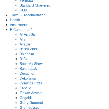
Permata
Standard Chartered
UOB
Travel & Accomodation
Health
Accessories
E-Commerce
AirAsiaGo
Airy
Alfacart
BerryBenka
Bhinneka
BliBli
Book My Show
BukaLapak
Decathlon
Dekoruma
Dominos Pizza
Fabelio
Flower Advisor
Gogobli
Gorry Gourmet
Gramedia.com