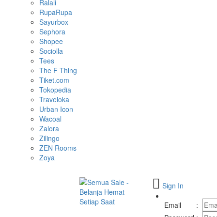
Ralali
RupaRupa
Sayurbox
Sephora
Shopee
Sociolla
Tees
The F Thing
Tiket.com
Tokopedia
Traveloka
Urban Icon
Wacoal
Zalora
Zilingo
ZEN Rooms
Zoya
Sign In
Toggle
navigation
Email
: