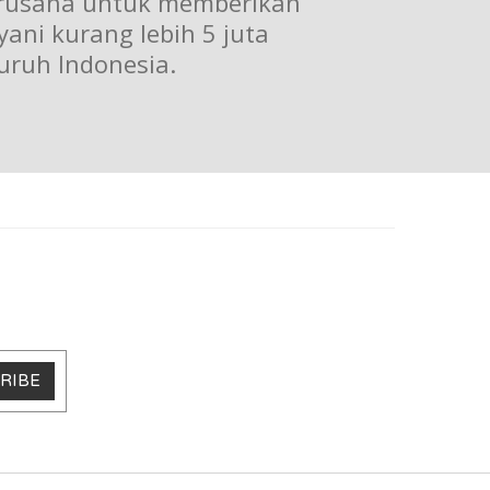
erusaha untuk memberikan
ani kurang lebih 5 juta
luruh Indonesia.
RIBE