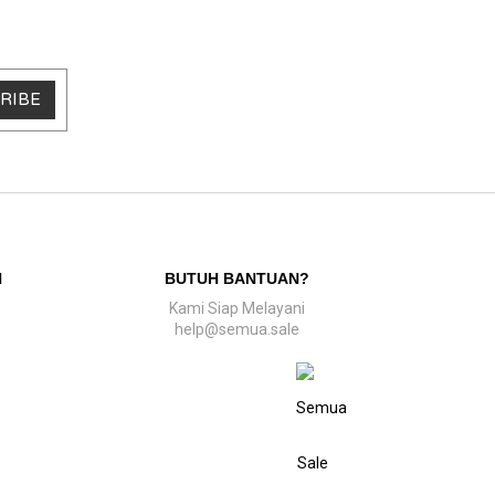
RIBE
N
BUTUH BANTUAN?
Kami Siap Melayani
help@semua.sale