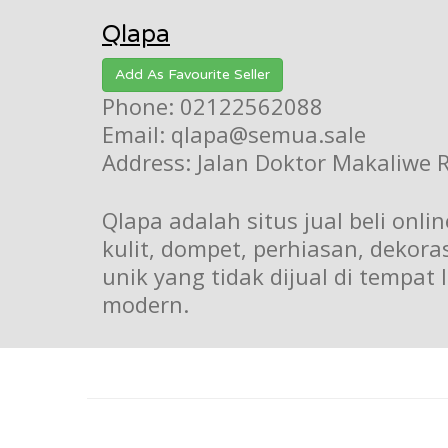
Qlapa
Add As Favourite Seller
Phone: 02122562088
Email: qlapa@semua.sale
Address: Jalan Doktor Makaliwe R
Qlapa adalah situs jual beli onl
kulit, dompet, perhiasan, dekor
unik yang tidak dijual di tempat
modern.