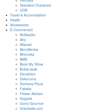
Permata
Standard Chartered
UOB
Travel & Accomodation
Health
Accessories
E-Commerce
AirAsiaGo
Airy
Alfacart
BerryBenka
Bhinneka
BliBli
Book My Show
BukaLapak
Decathlon
Dekoruma
Dominos Pizza
Fabelio
Flower Advisor
Gogobli
Gorry Gourmet
Gramedia.com