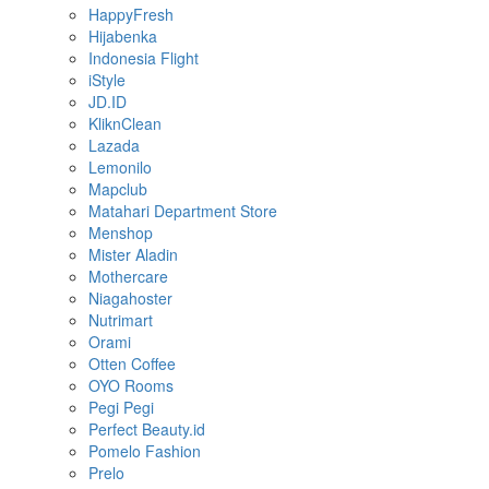
HappyFresh
Hijabenka
Indonesia Flight
iStyle
JD.ID
KliknClean
Lazada
Lemonilo
Mapclub
Matahari Department Store
Menshop
Mister Aladin
Mothercare
Niagahoster
Nutrimart
Orami
Otten Coffee
OYO Rooms
Pegi Pegi
Perfect Beauty.id
Pomelo Fashion
Prelo