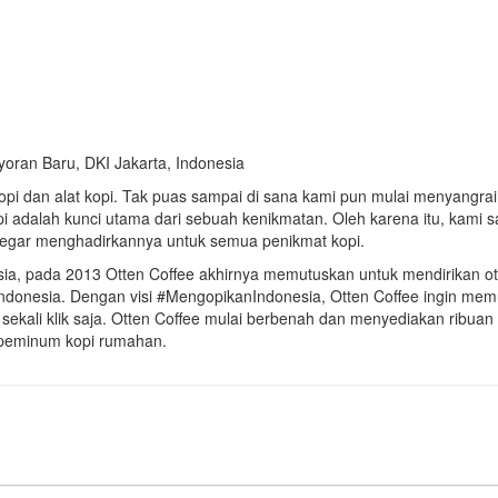
yoran Baru, DKI Jakarta, Indonesia
kopi dan alat kopi. Tak puas sampai di sana kami pun mulai menyangrai 
opi adalah kunci utama dari sebuah kenikmatan. Oleh karena itu, kami sa
segar menghadirkannya untuk semua penikmat kopi.
sia, pada 2013 Otten Coffee akhirnya memutuskan untuk mendirikan ott
ndonesia. Dengan visi #MengopikanIndonesia, Otten Coffee ingin m
 sekali klik saja. Otten Coffee mulai berbenah dan menyediakan ribuan
a peminum kopi rumahan.