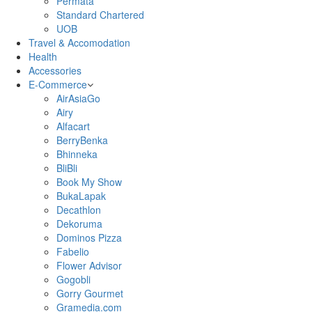
Permata
Standard Chartered
UOB
Travel & Accomodation
Health
Accessories
E-Commerce
AirAsiaGo
Airy
Alfacart
BerryBenka
Bhinneka
BliBli
Book My Show
BukaLapak
Decathlon
Dekoruma
Dominos Pizza
Fabelio
Flower Advisor
Gogobli
Gorry Gourmet
Gramedia.com