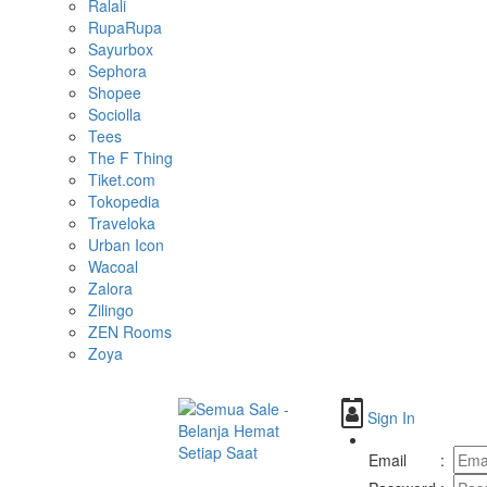
Ralali
RupaRupa
Sayurbox
Sephora
Shopee
Sociolla
Tees
The F Thing
Tiket.com
Tokopedia
Traveloka
Urban Icon
Wacoal
Zalora
Zilingo
ZEN Rooms
Zoya
Sign In
Toggle
navigation
Email
: