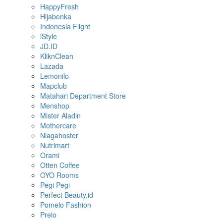
HappyFresh
Hijabenka
Indonesia Flight
iStyle
JD.ID
KliknClean
Lazada
Lemonilo
Mapclub
Matahari Department Store
Menshop
Mister Aladin
Mothercare
Niagahoster
Nutrimart
Orami
Otten Coffee
OYO Rooms
Pegi Pegi
Perfect Beauty.id
Pomelo Fashion
Prelo