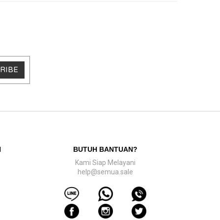
RIBE
N
BUTUH BANTUAN?
Kami Siap Melayani
help@semua.sale